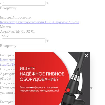
-
+
В корзину
Быстрый просмотр
Коннектор быстросъемный BOEL прямой 5/8-3/8
Много
Артикул: EF-01-32-01
156
₽
-
+
В корзину
×
Быстрый просмотр
Коннектор быстросъемный BOEL прямой X-3/8 (на
iTapX/iTap2X)
Под заказ
Артикул: EF-01-X2
68.20
₽
Под заказ
Наши менеджеры обязательно свяжутся с вами и уточнят
условия заказа
Быстрый просмотр