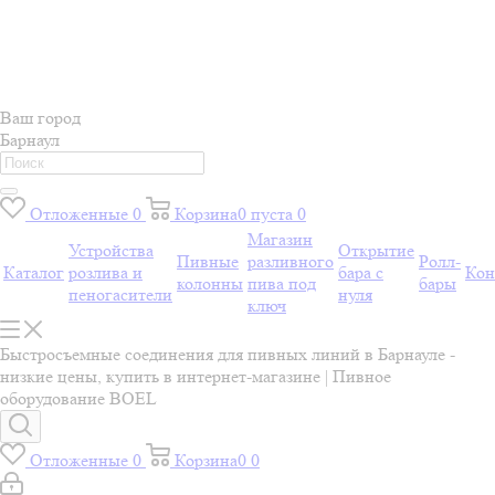
Ваш город
Барнаул
Отложенные
0
Корзина
0
пуста
0
Магазин
Устройства
Открытие
Пивные
разливного
Ролл-
Каталог
розлива и
бара с
Кон
колонны
пива под
бары
пеногасители
нуля
ключ
Быстросъемные соединения для пивных линий в Барнауле -
низкие цены, купить в интернет-магазине | Пивное
оборудование BOEL
Отложенные
0
Корзина
0
0