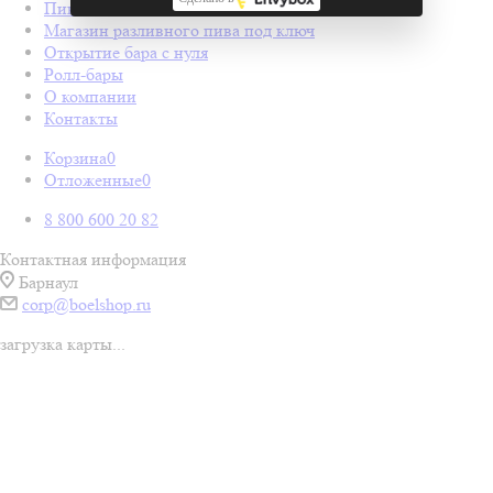
Пивные колонны
Магазин разливного пива под ключ
Открытие бара с нуля
Ролл-бары
О компании
Контакты
Корзина
0
Отложенные
0
8 800 600 20 82
Контактная информация
Барнаул
corp@boelshop.ru
загрузка карты...