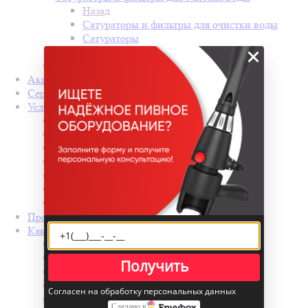
Назад
Сатураторы и фильтры для очистки воды
Сатураторы
×
Фильтры для воды
Прочее не оборудование
Акции
Сервис
Услуги
Назад
Услуги
Комплекты пивного оборудования
Сервисная служба BOEL
Сервис и обслуживание
Монтаж
ВидеоЧат из Шоурума
Производители
Как купить
Назад
Как купить
Получить
Условия оплаты
Условия доставки
Согласен на обработку персональных данных
Гарантия на товар
Сделано в