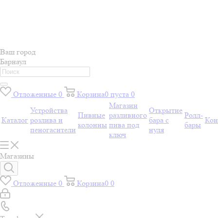
Ваш город
Барнаул
Отложенные
0
Корзина
0
пуста
0
Магазин
Устройства
Открытие
Пивные
разливного
Ролл-
Каталог
розлива и
бара с
Кон
колонны
пива под
бары
пеногасители
нуля
ключ
Магазины
Отложенные
0
Корзина
0
0