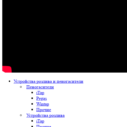
Устройства розлива и пеногасители
Пеногасители
iTap
Pegas
Wintap
Прочие
Устройства розлива
iTap
Прочие