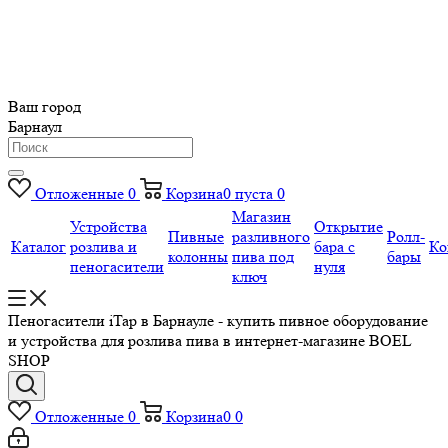
Ваш город
Барнаул
Отложенные
0
Корзина
0
пуста
0
Магазин
Устройства
Открытие
Пивные
разливного
Ролл-
Каталог
розлива и
бара с
Ко
колонны
пива под
бары
пеногасители
нуля
ключ
Пеногасители iTap в Барнауле - купить пивное оборудование
и устройства для розлива пива в интернет-магазине BOEL
SHOP
Отложенные
0
Корзина
0
0