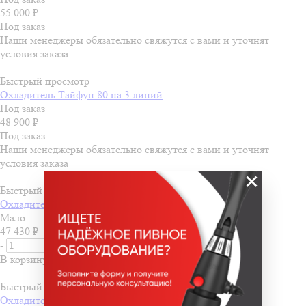
55 000
₽
Под заказ
Наши менеджеры обязательно свяжутся с вами и уточнят
условия заказа
Быстрый просмотр
Охладитель Тайфун 80 на 3 линий
Под заказ
48 900
₽
Под заказ
Наши менеджеры обязательно свяжутся с вами и уточнят
условия заказа
×
Быстрый просмотр
Охладитель BR-М на 4 линии ACC
Мало
47 430
₽
-
+
В корзину
Быстрый просмотр
Охладитель BR-S на 4 линии ACC