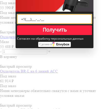
Под заказ
55 590
₽
Под заказ
Наши менеджеры обязательно свяжутся с вами и уточнят
условия заказа
Получить
Быстрый просмотр
Охладитель BR-S Есо 6 линий ACC
Согласен на обработку персональных данных
Мало
Сделано в
55 488
₽
-
+
В корзину
Быстрый просмотр
Охладитель BR-L на 6 линий АСС
Под заказ
61 914
₽
Под заказ
Наши менеджеры обязательно свяжутся с вами и уточнят
условия заказа
Быстрый просмотр