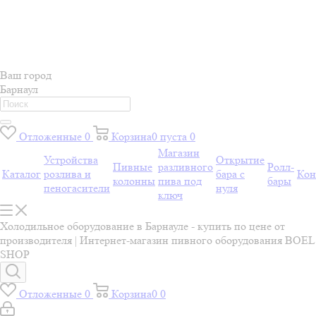
Ваш город
Барнаул
Отложенные
0
Корзина
0
пуста
0
Магазин
Устройства
Открытие
Пивные
разливного
Ролл-
Каталог
розлива и
бара с
Кон
колонны
пива под
бары
пеногасители
нуля
ключ
Холодильное оборудование в Барнауле - купить по цене от
производителя | Интернет-магазин пивного оборудования BOEL
SHOP
Отложенные
0
Корзина
0
0