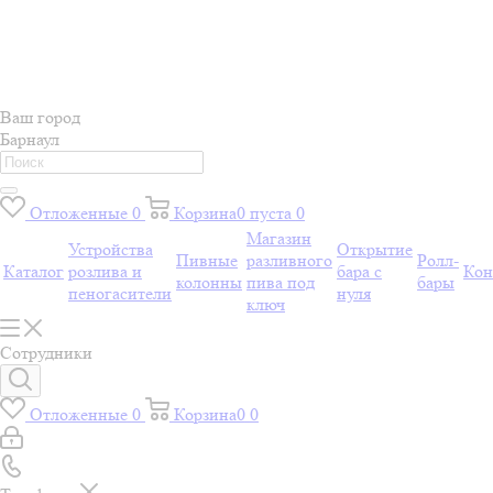
Ваш город
Барнаул
Отложенные
0
Корзина
0
пуста
0
Магазин
Устройства
Открытие
Пивные
разливного
Ролл-
Каталог
розлива и
бара с
Кон
колонны
пива под
бары
пеногасители
нуля
ключ
Сотрудники
Отложенные
0
Корзина
0
0