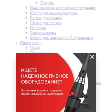
Хомуты
Промывочные кеги и комплектующие
Клещи для зажима хомутов
Резаки для шланга
Щетки для чистки
Изолента
Теплоизоляция
Ключи для монтажа и обслуживания
Пивопровод
Назад
Пивопровод
×
Шланги
Питоны
Холодильное оборудование
Назад
Холодильное оборудование
Проточные охладители и промышленные
чиллеры для охлаждения воды
Холодильные шкафы
Морозильные лари
Холодильные витрины
Моноблоки и сплит системы