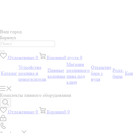
Ваш город
Барнаул
Отложенные
0
Корзина
0
пуста
0
Магазин
Устройства
Открытие
Пивные
разливного
Ролл-
Каталог
розлива и
бара с
Кон
колонны
пива под
бары
пеногасители
нуля
ключ
Комплекты пивного оборудования
Отложенные
0
Корзина
0
0