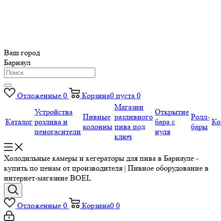
Ваш город
Барнаул
Отложенные
0
Корзина
0
пуста
0
Магазин
Устройства
Открытие
Пивные
разливного
Ролл-
Каталог
розлива и
бара с
Ко
колонны
пива под
бары
пеногасители
нуля
ключ
Холодильные камеры и кегераторы для пива в Барнауле -
купить по ценам от производителя | Пивное оборудование в
интернет-магазине BOEL
Отложенные
0
Корзина
0
0