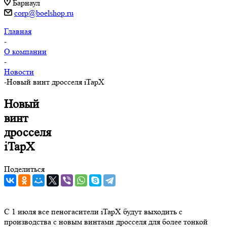
Барнаул
corp@boelshop.ru
Главная
-
О компании
-
Новости
-
Новый винт дросселя iTapX
Новый
винт
дросселя
iTapX
Поделиться
С 1 июля все пеногасители iTapX будут выходить с
производства с новым винтами дросселя для более тонкой