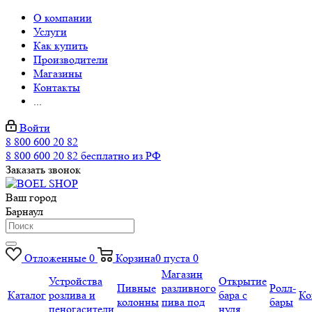
О компании
Услуги
Как купить
Производители
Магазины
Контакты
...
Войти
8 800 600 20 82
8 800 600 20 82
бесплатно из РФ
Заказать звонок
Ваш город
Барнаул
Отложенные
0
Корзина
0
пуста
0
Магазин
Устройства
Открытие
Пивные
разливного
Ролл-
Каталог
розлива и
бара с
Ко
колонны
пива под
бары
пеногасители
нуля